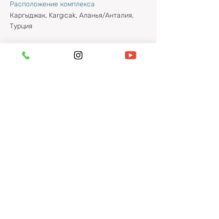
Расположение комплекса
Каргыджак, Kargıcak, Аланья/Анталия,
Турция
Свяжитесь с нами:
+90 530 824 59 79
(WhatsApp, Telegram)
+38 098 866 00 00
(WhatsApp, Telegram)