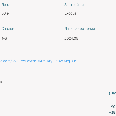
До моря
Застройщик
30 м
Exodus
Спален
Дата завершения
1-3
2024.05
1/folders/16-0PWDcytznUROt1WryFPlQvXKkqiUih
ия
Св
+90 
+38