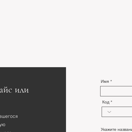
Имя
айс или
Код
ившегося
мую
Укажите назван