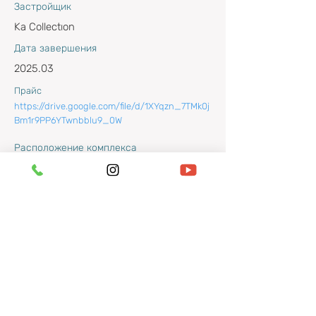
Застройщик
Ka Collectıon
Дата завершения
2025.03
Прайс
https://drive.google.com/file/d/1XYqzn_7TMk0j
Bm1r9PP6YTwnbblu9_0W
Расположение комплекса
Altıntaş, Aksu/Antalya, Türkiye