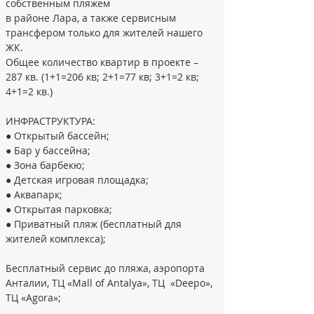
собственным пляжем
в районе Лара, а также сервисным 
трансфером только для жителей нашего 
ЖК.
Общее количество квартир в проекте – 
287 кв. (1+1=206 кв; 2+1=77 кв; 3+1=2 кв; 
4+1=2 кв.)
ИНФРАСТРУКТУРА:
● Открытый бассейн;
● Бар у бассейна;
● Зона барбекю;
● Детская игровая площадка;
● Аквапарк;
● Открытая парковка;
● Приватный пляж (бесплатный для 
жителей комплекса);
Бесплатный сервис до пляжа, аэропорта 
Анталии, ТЦ «Mall of Antalya», ТЦ  «Deepo», 
ТЦ «Agora»;