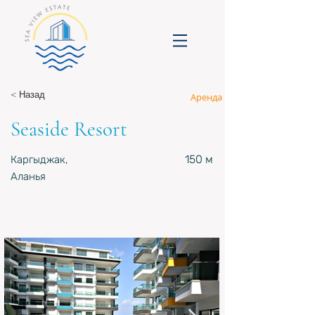
< Назад
Аренда
Seaside Resort
150 м
Каргыджак,
Аланья