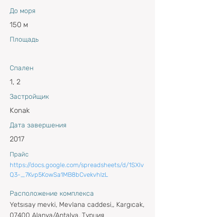
До моря
150 м
Площадь
Спален
1, 2
Застройщик
Konak
Дата завершения
2017
Прайс
https://docs.google.com/spreadsheets/d/1SXIv
Q3-_7Kvp5KowSa1MB8bCvekvhIzL
Расположение комплекса
Yetsısay mevki, Mevlana caddesi,, Kargıcak,
07400 Alanya/Antalya, Турция