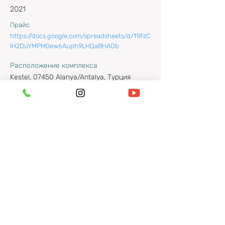
2021
Прайс
https://docs.google.com/spreadsheets/d/11IFzC
lH2DuYMPM0ew6Auph9LHQaBHAOb
Расположение комплекса
Kestel, 07450 Alanya/Antalya, Турция
Свяжитесь с нами:
+90 530 824 59 79
(WhatsApp, Telegram)