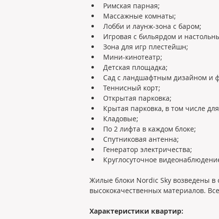
Римская парная;
Массажные комнаты;
Лобби и лаунж-зона с баром;
Игровая с бильярдом и настольн
Зона для игр плестейшн;
Мини-кинотеатр;
Детская площадка;
Сад с ландшафтным дизайном и 
Теннисный корт;
Открытая парковка;
Крытая парковка, в том числе дл
Кладовые;
По 2 лифта в каждом блоке;
Спутниковая антенна;
Генератор электричества;
Круглосуточное видеонаблюдение
Жилые блоки Nordic Sky возведены в
высококачественных материалов. Все
Характеристики квартир: