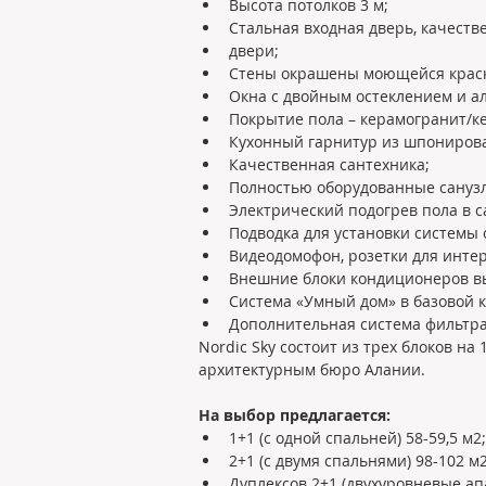
Высота потолков 3 м;
Стальная входная дверь, качес
двери;
Стены окрашены моющейся крас
Окна с двойным остеклением и 
Покрытие пола – керамогранит/к
Кухонный гарнитур из шпониров
Качественная сантехника;
Полностью оборудованные сануз
Электрический подогрев пола в с
Подводка для установки системы 
Видеодомофон, розетки для интер
Внешние блоки кондиционеров в
Система «Умный дом» в базовой 
Дополнительная система фильтра
Nordic Sky состоит из трех блоков 
архитектурным бюро Алании.
На выбор предлагается:
1+1 (с одной спальней) 58-59,5 м2;
2+1 (с двумя спальнями) 98-102 м2
Дуплексов 2+1 (двухуровневые ап