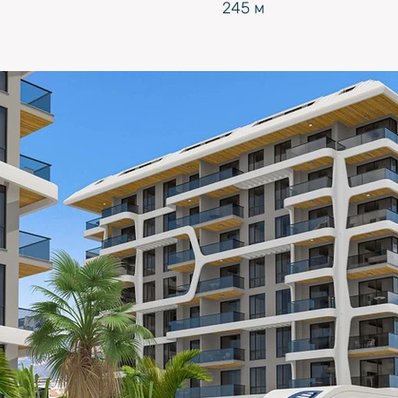
245 м