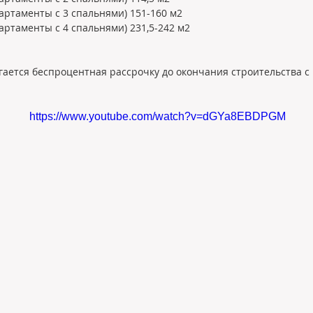
артаменты с 3 спальнями) 151-160 м2
артаменты с 4 спальнями) 231,5-242 м2
агается беспроцентная рассрочку до окончания строительства 
https://www.youtube.com/watch?v=dGYa8EBDPGM