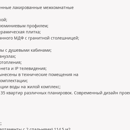
твенные лакированные межкомнатные
кой;
алюминиевым профилем;
ерамическая плитка;
анного МДФ с гранитной столешницей;
лы с душевыми кабинами;
анузлах;
отопления;
нета и IP телевидения;
ынесены в технические помещения на
комплектации;
ции воды на жилой комплекс;
на 135 квартир различных планировок. Современный дизайн про
;
артаменты с 2 спальнями) 114,5 м2