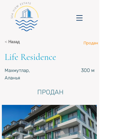
< Назад
Продан
Life Residence
300 м
Махмутлар,
Аланья
ПРОДАН