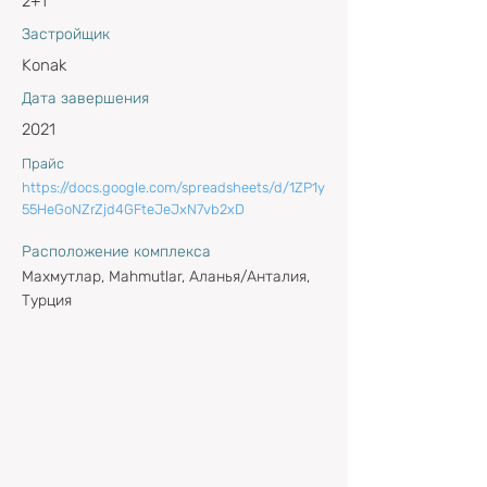
2+1
Застройщик
Konak
Дата завершения
2021
Прайс
https://docs.google.com/spreadsheets/d/1ZP1y
55HeGoNZrZjd4GFteJeJxN7vb2xD
Расположение комплекса
Махмутлар, Mahmutlar, Аланья/Анталия,
Турция