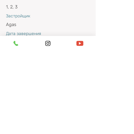
1, 2, 3
Застройщик
Agas
Дата завершения
2025
Прайс
https://drive.google.com/drive/folders/142Ys5u
Q9Xqwhm_fTT1Vy8mdx0IRvGpzJ
Расположение комплекса
Zeytinlik, 07210 Кепез/Анталия, Турция