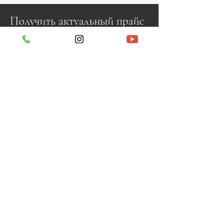
Получить актуальный прайс
или записаться на просмотр:
Оставьте заявку, указав название
понравившегося объекта, и мы
предоставим всю необходимую
информацию, организуем просмотр, в
том числе виртуальный, и поможем в
бронировании наилучшего варианта!
+90 530 824 59 79
,
+38 09 88 66 0000
info@seaview.estate
Имя
Номер телефона