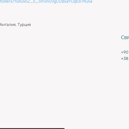
u/0/folders/1SAOx5Z_5_om3n0VgCUBsaYCqb3l7Nysa
/Анталия, Турция
Св
+90 
+38