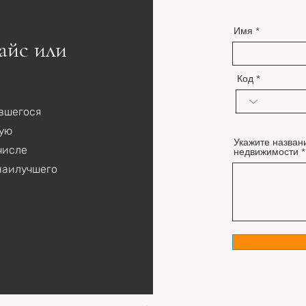
Имя
айс или
Код
ившегося
мую
Укажите назван
числе
недвижимости
наилучшего