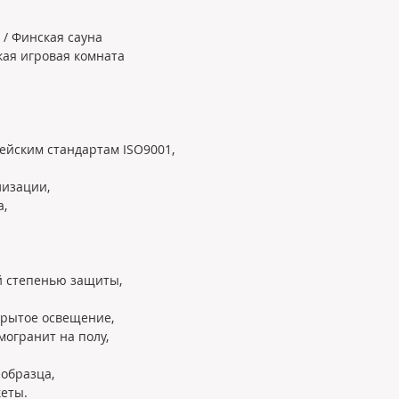
 / Финская сауна
кая игровая комната
ейским стандартам ISO9001, 
изации, 
, 
й степенью защиты, 
крытое освещение, 
могранит на полу, 
образца, 
еты.